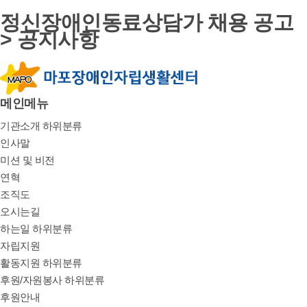
정신장애인동료상담가 채용 공고
> 공지사항
메인메뉴
기관소개
하위분류
인사말
미션 및 비전
연혁
조직도
오시는길
하는일
하위분류
자립지원
활동지원
하위분류
후원/자원봉사
하위분류
후원안내