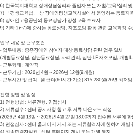
6)
한국복지대학교 장애상담심리과 졸업자 또는 재활
/
교육
/
심리 
7)
「
평생교육법
」
상 장애인평생교육시설에서 운영하는 동료지원
8)
장애인고용공단의 동료상담가 양성교육 수료자
9)
기타
1)~7)
에 준하는 동료상담
,
자조모임 활동 관련 교육과정 
업무 내용 및 근무조건
-
업무내용
:
중증장애인 참여자 대상 동료상담 관련 업무 일체
(
개별동료상담
,
집단동료상담
,
사례관리
,
집단
ILP
자조모임
,
개별
IL
-
근무형태
:
계약직
-
근무기간
: 2026
년
4
월
~ 2026
년
12
월
(9
개월
)
-
근무시간 및 급여
:
월 급여
(60
시간 기준
) 815,280
원
(26
년 최저임
전형 방법 및 일정
1)
전형방법
:
서류전형
,
면접심사
2)
서류접수
:
센터 공지사항 참고 후 서류 다운로드 작성
(2026
년
4
월
13
일
~ 2026
년
4
월
27
일
18:00
까지 접수된 서류에 한
3)
면접심사
:
센터 홈페이지 게시 또는 서류합격자에 한하여 개별 
4)
최종합격자발표
:
센터 홈페이지 게시 또는 개별 통지