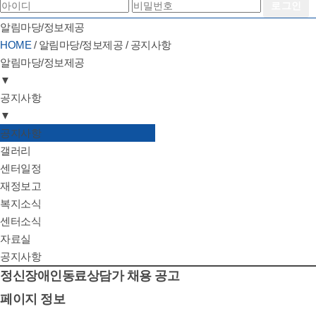
알림마당/정보제공
HOME
/
알림마당/정보제공
/
공지사항
알림마당/정보제공
▼
기관소개
공지사항
하는일
▼
후원/자원봉사
공지사항
공지사항
알림마당/정보제공
갤러리
갤러리
센터일정
센터일정
재정보고
재정보고
복지소식
복지소식
센터소식
센터소식
자료실
자료실
공지사항
정신장애인동료상담가 채용 공고
페이지 정보