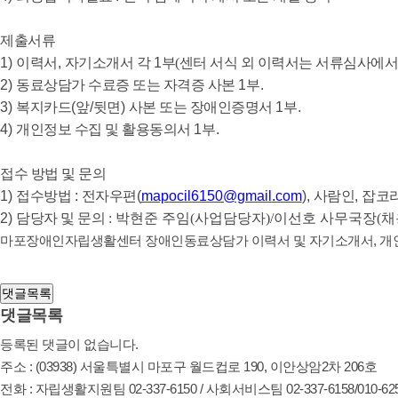
제출서류
1)
이력서
,
자기소개서 각
1
부(센터 서식 외 이력서는 서류심사에서
2)
동료상담가 수료증 또는 자격증 사본
1
부
.
3)
복지카드
(
앞
/
뒷면
)
사본 또는 장애인증명서
1
부
.
4)
개인정보 수집 및 활용동의서
1
부
.
접수 방법 및 문의
1)
접수방법
:
전자우편
(
mapocil6150@gmail.com
),
사람인
,
잡코
2)
담당자 및 문의
: 박현준 주임(사업담당자)/이선호 사무국장(
마포장애인자립생활센터 장애인동료상담가 이력서 및 자기소개서, 개인
목록
댓글목록
댓글목록
등록된 댓글이 없습니다.
주소 : (03938) 서울특별시 마포구 월드컵로 190, 이안상암2차 206호
전화 : 자립생활지원팀 02-337-6150 / 사회서비스팀 02-337-6158/010-625