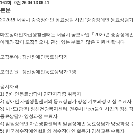
164회
0건
26-04-13 09:11
본문
2026
년 서울시 중증장애인 동료상담 사업
“
중증장애인 동료상담
마포장애인자립생활센터는 서울시 공모사업
「
2026
년 중증장애인
아래와 같이 모집하오니
,
관심 있는 분들의 많은 지원 바랍니다
모집분야
:
정신장애인동료상담가
모집인원
:
정신장애인
동료상담가
1
명
응시자격
1)
장애인동료상담사 민간자격증 취득자
2)
장애인 자립생활센터의 동료상담가 양성 기초과정 이상 수료자
3)
시
･
도
(
광역
)
정신건강복지센터
,
전주시
Peer
둘이 사업의 정신
동료상담가 양성과정 수료자
4)
발달장애인 자립생활센터의 발달장애인 동료상담가 양성과정 
5)
한국척수장애인협회의 척수장애인 활동가 양성교육 수료자