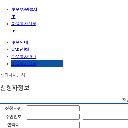
후원/자원봉사
▼
자원봉사신청
기관소개
▼
하는일
후원/자원봉사
후원안내
후원안내
알림마당/정보제공
CMS신청
CMS신청
자원봉사안내
자원봉사안내
자원봉사신청
자원봉사신청
자원봉사신청
신청자정보
자
신청자명
주민번호
-
연락처