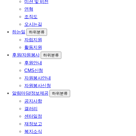
미션 및 비전
연혁
조직도
오시는길
하는일
하위분류
자립지원
활동지원
후원/자원봉사
하위분류
후원안내
CMS신청
자원봉사안내
자원봉사신청
알림마당/정보제공
하위분류
공지사항
갤러리
센터일정
재정보고
복지소식