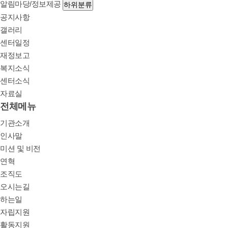
알림마당/정보제공
하위분류
공지사항
갤러리
센터일정
재정보고
복지소식
센터소식
자료실
전체메뉴
기관소개
인사말
미션 및 비전
연혁
조직도
오시는길
하는일
자립지원
활동지원