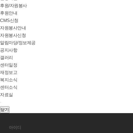
후원/자원봉사
후원안내
CMS신청
자원봉사안내
자원봉사신청
알림마당/정보제공
공지사항
갤러리
센터일정
재정보고
복지소식
센터소식
자료실
닫기
회원로그인