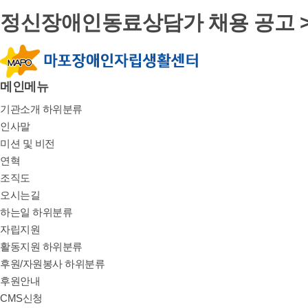
정신장애인동료상담가 채용 공고 
메인메뉴
기관소개
하위분류
인사말
미션 및 비전
연혁
조직도
오시는길
하는일
하위분류
자립지원
활동지원
하위분류
후원/자원봉사
하위분류
후원안내
CMS신청