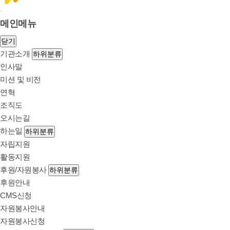
메인메뉴
닫기
기관소개
하위분류
인사말
미션 및 비전
연혁
조직도
오시는길
하는일
하위분류
자립지원
활동지원
후원/자원봉사
하위분류
후원안내
CMS신청
자원봉사안내
자원봉사신청