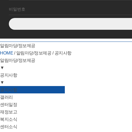
알림마당/정보제공
HOME
/
알림마당/정보제공
/
공지사항
알림마당/정보제공
▼
기관소개
공지사항
하는일
▼
후원/자원봉사
공지사항
공지사항
알림마당/정보제공
갤러리
갤러리
센터일정
센터일정
재정보고
재정보고
복지소식
복지소식
센터소식
센터소식