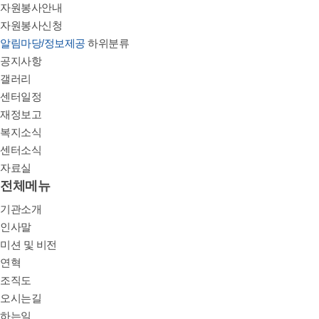
자원봉사안내
자원봉사신청
알림마당/정보제공
하위분류
공지사항
갤러리
센터일정
재정보고
복지소식
센터소식
자료실
전체메뉴
기관소개
인사말
미션 및 비전
연혁
조직도
오시는길
하는일