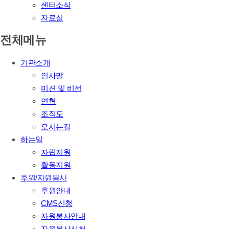
센터소식
자료실
전체메뉴
기관소개
인사말
미션 및 비전
연혁
조직도
오시는길
하는일
자립지원
활동지원
후원/자원봉사
후원안내
CMS신청
자원봉사안내
자원봉사신청