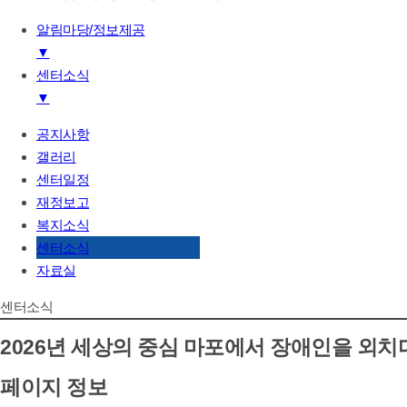
알림마당/정보제공
▼
센터소식
기관소개
▼
하는일
후원/자원봉사
공지사항
공지사항
알림마당/정보제공
갤러리
갤러리
센터일정
센터일정
재정보고
재정보고
복지소식
복지소식
센터소식
센터소식
자료실
자료실
센터소식
2026년 세상의 중심 마포에서 장애인을 외치다
페이지 정보