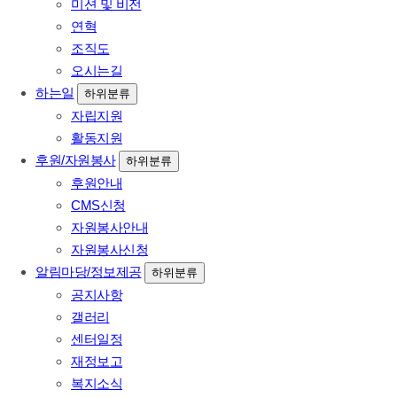
미션 및 비전
연혁
조직도
오시는길
하는일
하위분류
자립지원
활동지원
후원/자원봉사
하위분류
후원안내
CMS신청
자원봉사안내
자원봉사신청
알림마당/정보제공
하위분류
공지사항
갤러리
센터일정
재정보고
복지소식