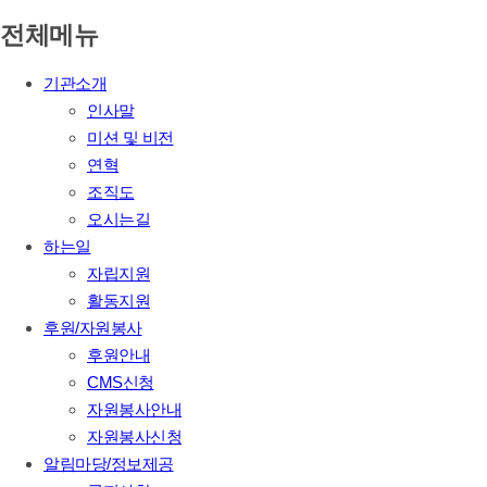
전체메뉴
기관소개
인사말
미션 및 비전
연혁
조직도
오시는길
하는일
자립지원
활동지원
후원/자원봉사
후원안내
CMS신청
자원봉사안내
자원봉사신청
알림마당/정보제공