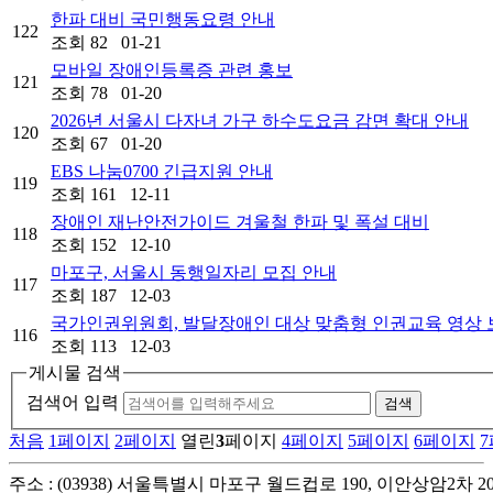
한파 대비 국민행동요령 안내
122
조회
82
01-21
모바일 장애인등록증 관련 홍보
121
조회
78
01-20
2026년 서울시 다자녀 가구 하수도요금 감면 확대 안내
120
조회
67
01-20
EBS 나눔0700 긴급지원 안내
119
조회
161
12-11
장애인 재난안전가이드 겨울철 한파 및 폭설 대비
118
조회
152
12-10
마포구, 서울시 동행일자리 모집 안내
117
조회
187
12-03
국가인권위원회, 발달장애인 대상 맞춤형 인권교육 영상 
116
조회
113
12-03
게시물 검색
검색어 입력
검색
처음
1
페이지
2
페이지
열린
3
페이지
4
페이지
5
페이지
6
페이지
7
주소 : (03938) 서울특별시 마포구 월드컵로 190, 이안상암2차 2