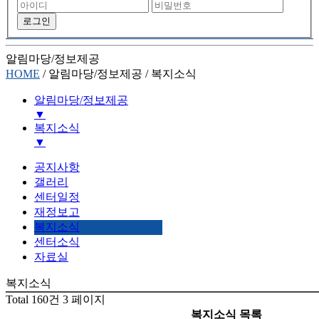
알림마당/정보제공
HOME
/
알림마당/정보제공
/
복지소식
알림마당/정보제공
▼
복지소식
기관소개
▼
하는일
공지사항
후원/자원봉사
공지사항
갤러리
알림마당/정보제공
갤러리
센터일정
센터일정
재정보고
재정보고
복지소식
복지소식
센터소식
센터소식
자료실
자료실
복지소식
Total 160건
3 페이지
복지소식 목록