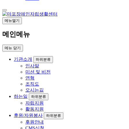
메뉴열기
메인메뉴
메뉴
닫기
기관소개
하위분류
인사말
미션 및 비전
연혁
조직도
오시는길
하는일
하위분류
자립지원
활동지원
후원/자원봉사
하위분류
후원안내
CMS신청