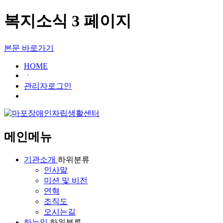
복지소식 3 페이지
본문 바로가기
HOME
ㆍ
관리자로그인
메인메뉴
기관소개
하위분류
인사말
미션 및 비전
연혁
조직도
오시는길
하는일
하위분류