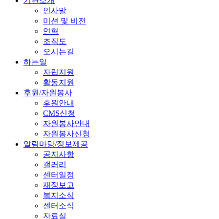
기관소개
인사말
미션 및 비전
연혁
조직도
오시는길
하는일
자립지원
활동지원
후원/자원봉사
후원안내
CMS신청
자원봉사안내
자원봉사신청
알림마당/정보제공
공지사항
갤러리
센터일정
재정보고
복지소식
센터소식
자료실