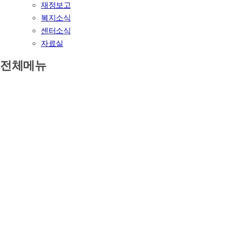
재정보고
복지소식
센터소식
자료실
전체메뉴
기관소개
인사말
미션 및 비전
연혁
조직도
오시는길
하는일
자립지원
활동지원
후원/자원봉사
후원안내
CMS신청