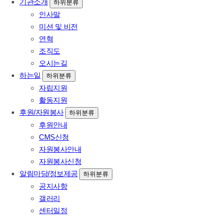
기관소개
하위분류
인사말
미션 및 비전
연혁
조직도
오시는길
하는일
하위분류
자립지원
활동지원
후원/자원봉사
하위분류
후원안내
CMS신청
자원봉사안내
자원봉사신청
알림마당/정보제공
하위분류
공지사항
갤러리
센터일정