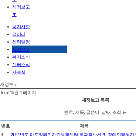
재정보고
기관소개
▼
하는일
후원/자원봉사
공지사항
공지사항
알림마당/정보제공
갤러리
갤러리
센터일정
센터일정
재정보고
재정보고
복지소식
복지소식
센터소식
센터소식
자료실
자료실
재정보고
Total 49건
4 페이지
재정보고 목록
번호, 제목, 글쓴이, 날짜, 조회 표
번호
제목
4
2021년도 마포장애인자립생활센터 총괄결산서 및 장애인활동지