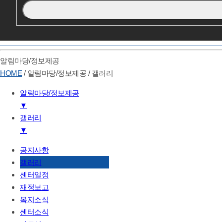
알림마당/정보제공
HOME
/
알림마당/정보제공
/
갤러리
알림마당/정보제공
▼
갤러리
기관소개
▼
하는일
후원/자원봉사
공지사항
공지사항
알림마당/정보제공
갤러리
갤러리
센터일정
센터일정
재정보고
재정보고
복지소식
복지소식
센터소식
센터소식
자료실