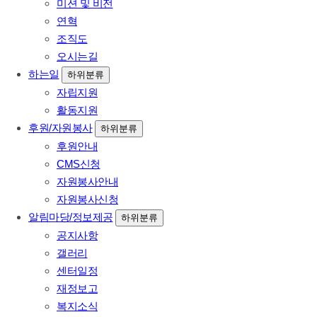
미션 및 비전
연혁
조직도
오시는길
하는일
하위분류
자립지원
활동지원
후원/자원봉사
하위분류
후원안내
CMS신청
자원봉사안내
자원봉사신청
알림마당/정보제공
하위분류
공지사항
갤러리
센터일정
재정보고
복지소식