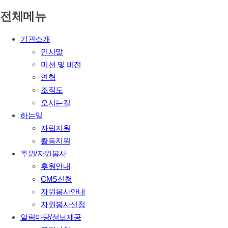
전체메뉴
기관소개
인사말
미션 및 비전
연혁
조직도
오시는길
하는일
자립지원
활동지원
후원/자원봉사
후원안내
CMS신청
자원봉사안내
자원봉사신청
알림마당/정보제공