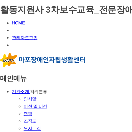
활동지원사 3차보수교육_전문장애유
HOME
ㆍ
관리자로그인
메인메뉴
기관소개
하위분류
인사말
미션 및 비전
연혁
조직도
오시는길