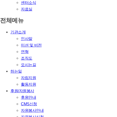
센터소식
자료실
전체메뉴
기관소개
인사말
미션 및 비전
연혁
조직도
오시는길
하는일
자립지원
활동지원
후원/자원봉사
후원안내
CMS신청
자원봉사안내
자원봉사신청