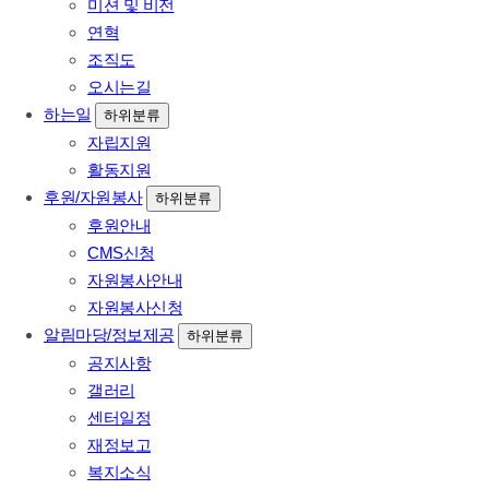
미션 및 비전
연혁
조직도
오시는길
하는일
하위분류
자립지원
활동지원
후원/자원봉사
하위분류
후원안내
CMS신청
자원봉사안내
자원봉사신청
알림마당/정보제공
하위분류
공지사항
갤러리
센터일정
재정보고
복지소식