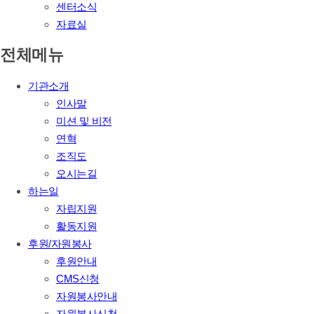
센터소식
자료실
전체메뉴
기관소개
인사말
미션 및 비전
연혁
조직도
오시는길
하는일
자립지원
활동지원
후원/자원봉사
후원안내
CMS신청
자원봉사안내
자원봉사신청