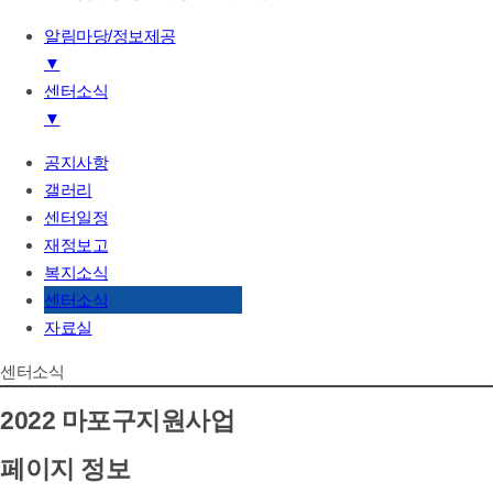
알림마당/정보제공
▼
센터소식
기관소개
▼
하는일
후원/자원봉사
공지사항
공지사항
알림마당/정보제공
갤러리
갤러리
센터일정
센터일정
재정보고
재정보고
복지소식
복지소식
센터소식
센터소식
자료실
자료실
센터소식
2022 마포구지원사업
페이지 정보