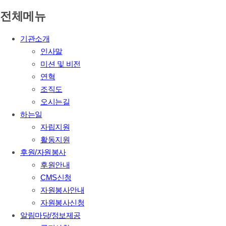
전체메뉴
기관소개
인사말
미션 및 비전
연혁
조직도
오시는길
하는일
자립지원
활동지원
후원/자원봉사
후원안내
CMS신청
자원봉사안내
자원봉사신청
알림마당/정보제공