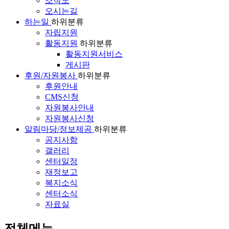
조직도
오시는길
하는일
하위분류
자립지원
활동지원
하위분류
활동지원서비스
게시판
후원/자원봉사
하위분류
후원안내
CMS신청
자원봉사안내
자원봉사신청
알림마당/정보제공
하위분류
공지사항
갤러리
센터일정
재정보고
복지소식
센터소식
자료실
전체메뉴