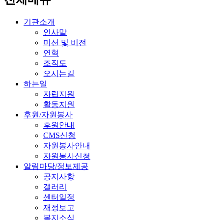
기관소개
인사말
미션 및 비전
연혁
조직도
오시는길
하는일
자립지원
활동지원
후원/자원봉사
후원안내
CMS신청
자원봉사안내
자원봉사신청
알림마당/정보제공
공지사항
갤러리
센터일정
재정보고
복지소식