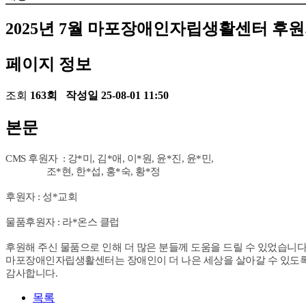
2025년 7월 마포장애인자립생활센터 후
페이지 정보
조회
163회
작성일
25-08-01 11:50
본문
CMS 후원자 : 강*미, 김*애, 이*원, 윤*진, 윤*민,
조*현, 한*섭, 홍*숙, 황*정
후원자 : 성*교회
물품후원자 : 라*온스 클럽
후원해 주신 물품으로 인해 더 많은 분들께 도움을 드릴 수 있었습니다
마포장애인자립생활센터는 장애인이 더 나은 세상을 살아갈 수 있도
감사합니다.
목록