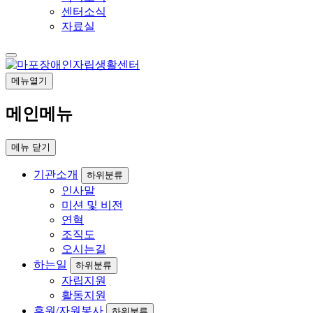
센터소식
자료실
메뉴열기
메인메뉴
메뉴
닫기
기관소개
하위분류
인사말
미션 및 비전
연혁
조직도
오시는길
하는일
하위분류
자립지원
활동지원
후원/자원봉사
하위분류