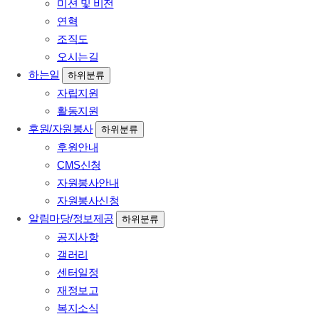
미션 및 비전
연혁
조직도
오시는길
하는일
하위분류
자립지원
활동지원
후원/자원봉사
하위분류
후원안내
CMS신청
자원봉사안내
자원봉사신청
알림마당/정보제공
하위분류
공지사항
갤러리
센터일정
재정보고
복지소식