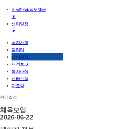
알림마당/정보제공
▼
센터일정
기관소개
▼
하는일
후원/자원봉사
공지사항
공지사항
알림마당/정보제공
갤러리
갤러리
센터일정
센터일정
재정보고
재정보고
복지소식
복지소식
센터소식
센터소식
자료실
자료실
센터일정
체육모임
2026-06-22