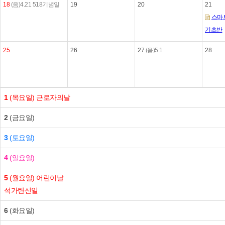
18
(음)4.21
518기념일
19
20
21
스마트
기초반
25
26
27
(음)5.1
28
1
(목요일)
근로자의날
2
(금요일)
3
(토요일)
4
(일요일)
5
(월요일)
어린이날
석가탄신일
6
(화요일)