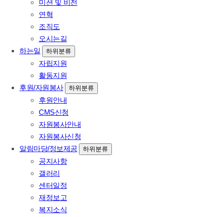
미션 및 비전
연혁
조직도
오시는길
하는일
하위분류
자립지원
활동지원
후원/자원봉사
하위분류
후원안내
CMS신청
자원봉사안내
자원봉사신청
알림마당/정보제공
하위분류
공지사항
갤러리
센터일정
재정보고
복지소식