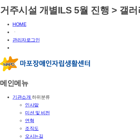
거주시설 개별ILS 5월 진행 > 갤
HOME
ㆍ
관리자로그인
메인메뉴
기관소개
하위분류
인사말
미션 및 비전
연혁
조직도
오시는길