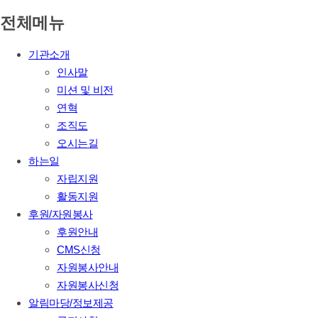
전체메뉴
기관소개
인사말
미션 및 비전
연혁
조직도
오시는길
하는일
자립지원
활동지원
후원/자원봉사
후원안내
CMS신청
자원봉사안내
자원봉사신청
알림마당/정보제공