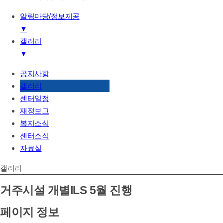
알림마당/정보제공
▼
갤러리
기관소개
▼
하는일
후원/자원봉사
공지사항
공지사항
알림마당/정보제공
갤러리
갤러리
센터일정
센터일정
재정보고
재정보고
복지소식
복지소식
센터소식
센터소식
자료실
자료실
갤러리
거주시설 개별ILS 5월 진행
페이지 정보