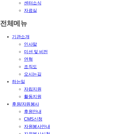
센터소식
자료실
전체메뉴
기관소개
인사말
미션 및 비전
연혁
조직도
오시는길
하는일
자립지원
활동지원
후원/자원봉사
후원안내
CMS신청
자원봉사안내
자원봉사신청